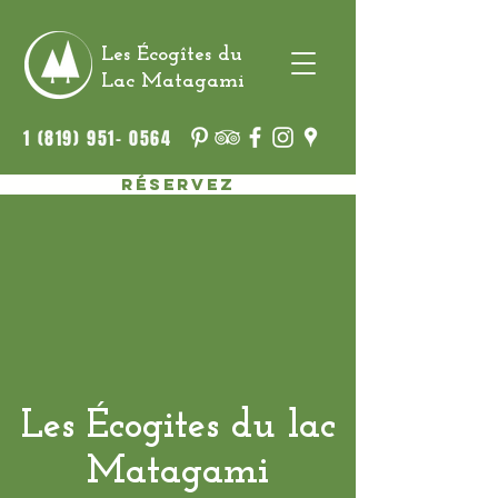
Les Écogîtes du
Lac Matagami
1 (819) 951- 0564
Réservez
Les Écogites du lac
Matagami