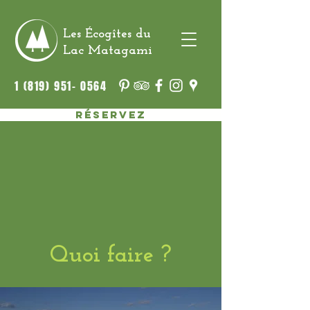
Les Écogîtes du
Lac Matagami
1 (819) 951- 0564
Réservez
Quoi faire ?