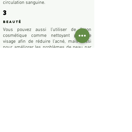
circulation sanguine.
3
Beauté
Vous pouvez aussi l’utiliser de façon
cosmétique comme nettoyant pour le
visage afin de réduire l’acné, mais aussi
pour améliorer les problèmes de peau par
exemple contre l'eczéma ou le psoriasis ou
encore comme shampoing afin que vos
cheveux retrouvent leur brillance.
http://www.passeportsante.net/fr/Solutions/
HerbierMedicinal/Plante.aspx?
doc=bouleau_hm