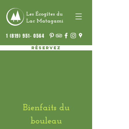
Les Écogîtes du
Lac Matagami
1 (819) 951- 0564
Réservez
Bienfaits du
bouleau